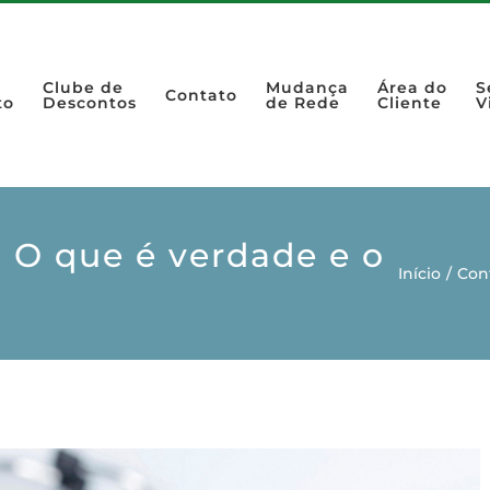
Clube de
Mudança
Área do
S
Contato
to
Descontos
de Rede
Cliente
V
: O que é verdade e o
Início
/
Con