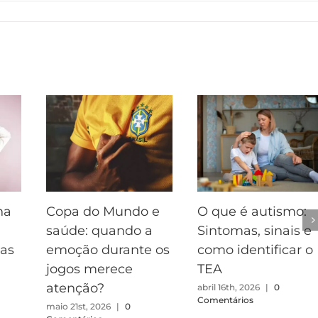
na
Copa do Mundo e
O que é autismo:
saúde: quando a
Sintomas, sinais e
sas
emoção durante os
como identificar o
jogos merece
TEA
atenção?
abril 16th, 2026
|
0
Comentários
maio 21st, 2026
|
0