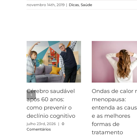
novembro 14th, 2019
|
Dicas
,
Saúde
Postagens Relacionadas
Cérebro saudável
Ondas de calor 
após 60 anos:
menopausa:
como prevenir o
entenda as cau
declínio cognitivo
e as melhores
formas de
julho 23rd, 2026
|
0
Comentários
tratamento