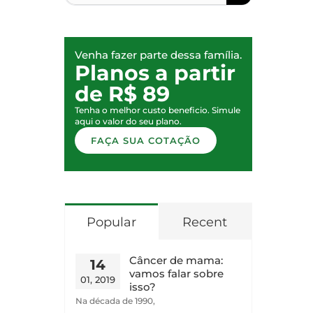
Venha fazer parte dessa família.
Planos a partir
de R$ 89
Tenha o melhor custo beneficio. Simule
aqui o valor do seu plano.
FAÇA SUA COTAÇÃO
Popular
Recent
Câncer de mama:
14
vamos falar sobre
01, 2019
isso?
Na década de 1990,