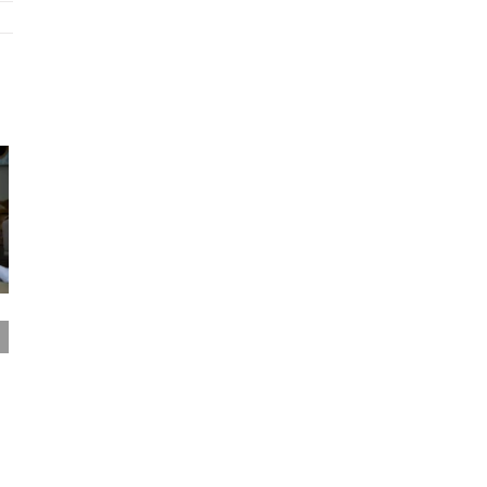
7 sintomas de
Desidratação:
endometriose que
Quando devo me
muitas mulheres
preocupar?
ignoram
fevereiro 2nd, 2026
|
0
Comentários
março 17th, 2026
|
0
Comentários