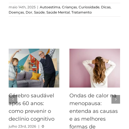
maio 14th, 2025
|
Autoestima
,
Crianças
,
Curiosidade
,
Dicas
,
Doenças
,
Dor
,
Saúde
,
Saúde Mental
,
Tratamento
Postagens Relacionadas
Cérebro saudável
Ondas de calor na
após 60 anos:
menopausa:
como prevenir o
entenda as causas
declínio cognitivo
e as melhores
formas de
julho 23rd, 2026
|
0