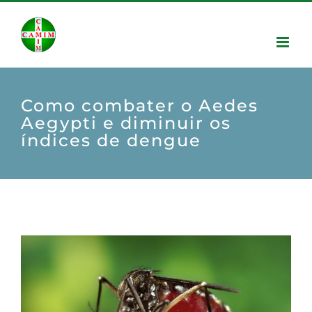
Como combater o Aedes
Aegypti e diminuir os
índices de dengue