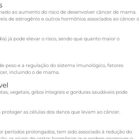
s
ionado ao aumento do risco de desenvolver câncer de mama.
veis de estrogênio e outros hormônios associados ao câncer 
já pode elevar o risco, sendo que quanto maior o
 de peso e a regulação do sistema imunológico, fatores
cer, incluindo o de mama.
vel
as, vegetais, grãos integrais e gorduras saudáveis pode
 proteger as células dos danos que levam ao câncer.
períodos prolongados, tem sido associado à redução do
ão, os níveis de certos hormônios que podem promover o