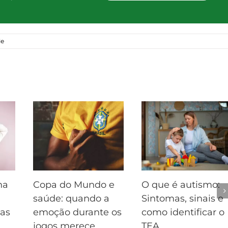
de
na
Copa do Mundo e
O que é autismo:
saúde: quando a
Sintomas, sinais e
sas
emoção durante os
como identificar o
jogos merece
TEA