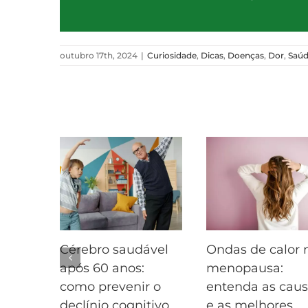
outubro 17th, 2024
|
Curiosidade
,
Dicas
,
Doenças
,
Dor
,
Saú
Postagens Relacionadas
Cérebro saudável
Ondas de calor 
após 60 anos:
menopausa:
como prevenir o
entenda as cau
declínio cognitivo
e as melhores