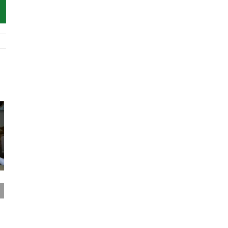
7 sintomas de
Desidratação:
endometriose que
Quando devo me
muitas mulheres
preocupar?
ignoram
fevereiro 2nd, 2026
|
0