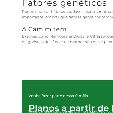
Fatores genéticos
Por fim, adotar hábitos saudáveis pode ser uma
importante lembrar que fatores genéticos ta
A Camim tem
Exames como Mamografia Digital e Ultrassonog
diagnóstico de câncer de mama. Não deixe para 
Venha fazer parte dessa família.
Planos a partir de
Tenha o melhor custo beneficio. Simule aqui o valor do 