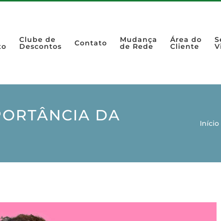
Clube de
Mudança
Área do
S
Contato
to
Descontos
de Rede
Cliente
V
PORTÂNCIA DA
Início