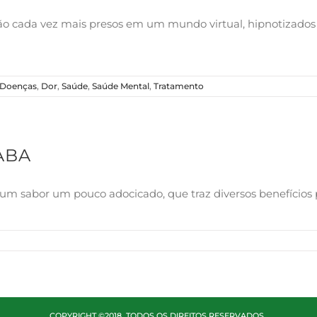
ão cada vez mais presos em um mundo virtual, hipnotizados 
Doenças
,
Dor
,
Saúde
,
Saúde Mental
,
Tratamento
ABA
e um sabor um pouco adocicado, que traz
diversos benefícios 
COPYRIGHT ©2018. TODOS OS DIREITOS RESERVADOS.