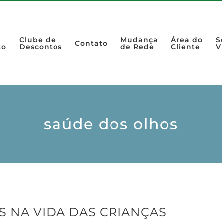
Clube de
Mudança
Área do
S
Contato
to
Descontos
de Rede
Cliente
V
saúde dos olhos
S NA VIDA DAS CRIANÇAS