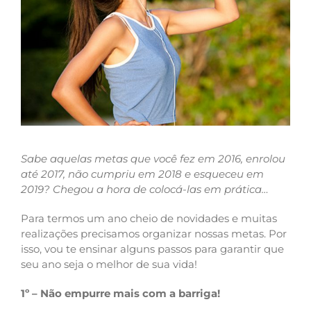
Sabe aquelas metas que você fez em 2016, enrolou
até 2017, não cumpriu em 2018 e esqueceu em
2019? Chegou a hora de colocá-las em prática…
Para termos um ano cheio de novidades e muitas
realizações precisamos organizar nossas metas. Por
isso, vou te ensinar alguns passos para garantir que
seu ano seja o melhor de sua vida!
1º – Não empurre mais com a barriga!