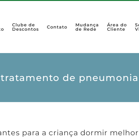
Clube de
Mudança
Área do
S
Contato
to
Descontos
de Rede
Cliente
V
tratamento de pneumonia
antes para a criança dormir melhor