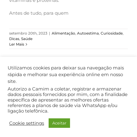
vitaminas e proteínas.
Antes de tudo, para quem
setembro 20th, 2023
|
Alimentação
,
Autoestima
,
Curiosidade
,
Dicas
,
Saúde
Ler Mais
Utilizamos cookies para deixar sua navegação mais
rápida e melhorar sua experiência online em nosso
COPYRIGHT ©2018. TODOS OS DIREITOS RESERVADOS.
site.
Autorizo a Camim a coletar, registrar e armazenar
dados pessoais fornecidos por mim, com a finalidade
específica de apresentar as melhores ofertas
referentes a planos de saúde via WhatsApp e/ou
ligação telefônica.
Cookie settings
Aceitar