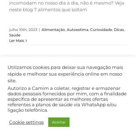
incomodam no nosso dia a dia, não é mesmo? Veja
neste blog 7 alimentos que soltam
julho 10th, 2023
|
Alimentação
,
Autoestima
,
Curiosidade
,
Dicas
,
Saúde
Ler Mais
Utilizamos cookies para deixar sua navegação mais
COPYRIGHT ©2018. TODOS OS DIREITOS RESERVADOS.
rápida e melhorar sua experiência online em nosso
site.
Autorizo a Camim a coletar, registrar e armazenar
dados pessoais fornecidos por mim, com a finalidade
específica de apresentar as melhores ofertas
referentes a planos de saúde via WhatsApp e/ou
ligação telefônica.
Cookie settings
Aceitar