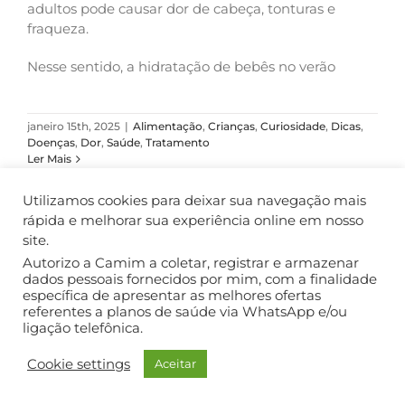
adultos pode causar dor de cabeça, tonturas e
fraqueza.
Nesse sentido, a hidratação de bebês no verão
janeiro 15th, 2025
|
Alimentação
,
Crianças
,
Curiosidade
,
Dicas
,
Doenças
,
Dor
,
Saúde
,
Tratamento
Ler Mais
Utilizamos cookies para deixar sua navegação mais
rápida e melhorar sua experiência online em nosso
site.
COPYRIGHT ©2018. TODOS OS DIREITOS RESERVADOS.
Autorizo a Camim a coletar, registrar e armazenar
dados pessoais fornecidos por mim, com a finalidade
específica de apresentar as melhores ofertas
referentes a planos de saúde via WhatsApp e/ou
ligação telefônica.
Cookie settings
Aceitar