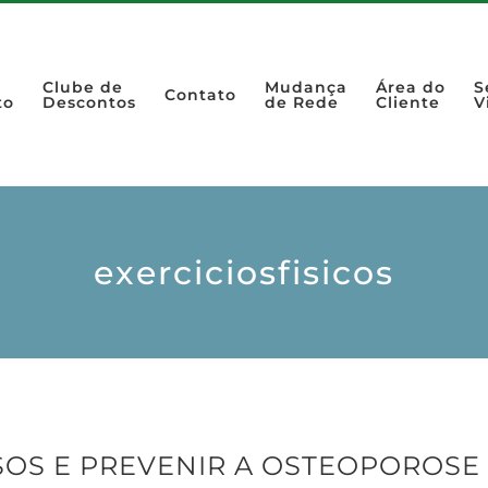
Clube de
Mudança
Área do
S
Contato
to
Descontos
de Rede
Cliente
V
exerciciosfisicos
OS E PREVENIR A OSTEOPOROSE