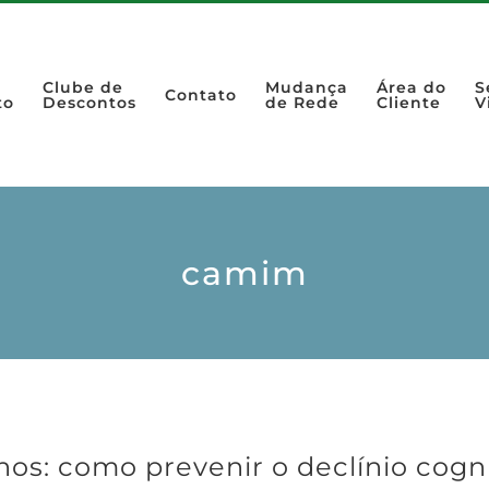
Clube de
Mudança
Área do
S
Contato
to
Descontos
de Rede
Cliente
V
camim
os: como prevenir o declínio cogni