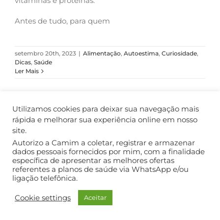
vitaminas e proteínas.
Antes de tudo, para quem
setembro 20th, 2023
|
Alimentação
,
Autoestima
,
Curiosidade
,
Dicas
,
Saúde
Ler Mais
Utilizamos cookies para deixar sua navegação mais
rápida e melhorar sua experiência online em nosso
COPYRIGHT ©2018. TODOS OS DIREITOS RESERVADOS.
site.
Autorizo a Camim a coletar, registrar e armazenar
dados pessoais fornecidos por mim, com a finalidade
específica de apresentar as melhores ofertas
referentes a planos de saúde via WhatsApp e/ou
ligação telefônica.
Cookie settings
Aceitar