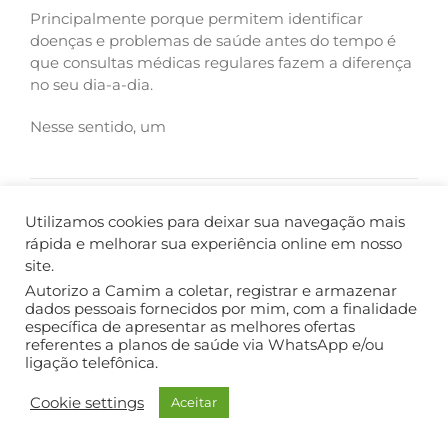
Principalmente porque permitem identificar
doenças e problemas de saúde antes do tempo é
que consultas médicas regulares fazem a diferença
no seu dia-a-dia.
Nesse sentido, um
fevereiro 13th, 2025
|
Alimentação
,
Autoestima
,
Curiosidade
,
Dicas
,
Doenças
,
Dor
,
Saúde
,
Saúde Mental
Utilizamos cookies para deixar sua navegação mais
Ler Mais
rápida e melhorar sua experiência online em nosso
site.
Autorizo a Camim a coletar, registrar e armazenar
dados pessoais fornecidos por mim, com a finalidade
específica de apresentar as melhores ofertas
COPYRIGHT ©2018. TODOS OS DIREITOS RESERVADOS.
referentes a planos de saúde via WhatsApp e/ou
ligação telefônica.
Cookie settings
Aceitar