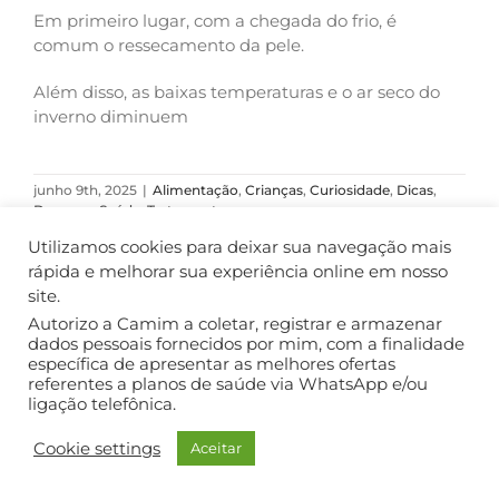
Em primeiro lugar, com a chegada do frio, é
comum o ressecamento da pele.
Além disso, as baixas temperaturas e o ar seco do
inverno diminuem
junho 9th, 2025
|
Alimentação
,
Crianças
,
Curiosidade
,
Dicas
,
Doenças
,
Saúde
,
Tratamento
Ler Mais
Utilizamos cookies para deixar sua navegação mais
rápida e melhorar sua experiência online em nosso
site.
Autorizo a Camim a coletar, registrar e armazenar
dados pessoais fornecidos por mim, com a finalidade
COPYRIGHT ©2018. TODOS OS DIREITOS RESERVADOS.
específica de apresentar as melhores ofertas
referentes a planos de saúde via WhatsApp e/ou
ligação telefônica.
Cookie settings
Aceitar