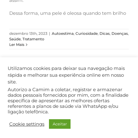
assim.
Dessa forma, uma pele é oleosa quando tem brilho
dezembro 13th, 2023
|
Autoestima
,
Curiosidade
,
Dicas
,
Doenças
,
Saúde
,
Tratamento
Ler Mais
Utilizamos cookies para deixar sua navegação mais
rápida e melhorar sua experiência online em nosso
COPYRIGHT ©2018. TODOS OS DIREITOS RESERVADOS.
site.
Autorizo a Camim a coletar, registrar e armazenar
dados pessoais fornecidos por mim, com a finalidade
específica de apresentar as melhores ofertas
referentes a planos de saúde via WhatsApp e/ou
ligação telefônica.
Cookie settings
Aceitar