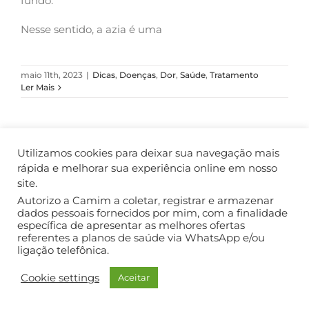
fundo.
Nesse sentido, a azia é uma
maio 11th, 2023
|
Dicas
,
Doenças
,
Dor
,
Saúde
,
Tratamento
Ler Mais
Utilizamos cookies para deixar sua navegação mais
COPYRIGHT ©2018. TODOS OS DIREITOS RESERVADOS.
rápida e melhorar sua experiência online em nosso
site.
Autorizo a Camim a coletar, registrar e armazenar
dados pessoais fornecidos por mim, com a finalidade
específica de apresentar as melhores ofertas
referentes a planos de saúde via WhatsApp e/ou
ligação telefônica.
Cookie settings
Aceitar