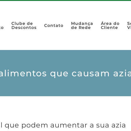
Clube de
Mudança
Área do
S
Contato
to
Descontos
de Rede
Cliente
V
alimentos que causam azi
al que podem aumentar a sua azia