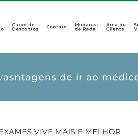
Clube de
Mudança
Área do
S
Contato
to
Descontos
de Rede
Cliente
V
vasntagens de ir ao médic
EXAMES VIVE MAIS E MELHOR