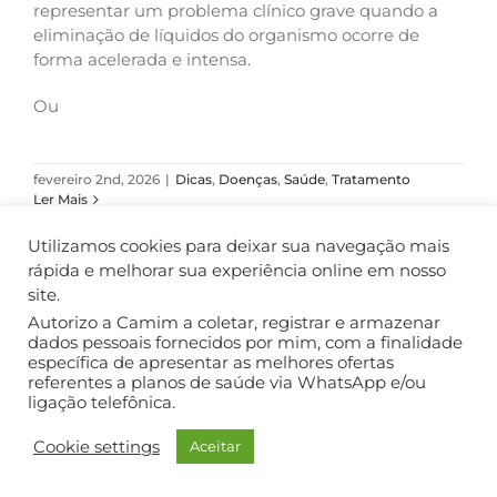
representar um problema clínico grave quando a
eliminação de líquidos do organismo ocorre de
forma acelerada e intensa.
Ou
fevereiro 2nd, 2026
|
Dicas
,
Doenças
,
Saúde
,
Tratamento
Ler Mais
Utilizamos cookies para deixar sua navegação mais
rápida e melhorar sua experiência online em nosso
site.
COPYRIGHT ©2018. TODOS OS DIREITOS RESERVADOS.
Autorizo a Camim a coletar, registrar e armazenar
dados pessoais fornecidos por mim, com a finalidade
específica de apresentar as melhores ofertas
referentes a planos de saúde via WhatsApp e/ou
ligação telefônica.
Cookie settings
Aceitar