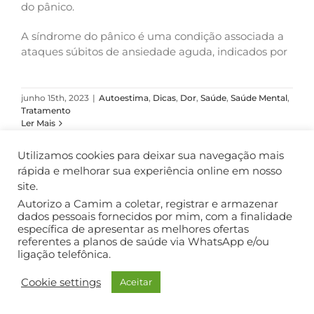
do pânico.
A síndrome do pânico é uma condição associada a
ataques súbitos de ansiedade aguda, indicados por
junho 15th, 2023
|
Autoestima
,
Dicas
,
Dor
,
Saúde
,
Saúde Mental
,
Tratamento
Ler Mais
Utilizamos cookies para deixar sua navegação mais
rápida e melhorar sua experiência online em nosso
site.
COPYRIGHT ©2018. TODOS OS DIREITOS RESERVADOS.
Autorizo a Camim a coletar, registrar e armazenar
dados pessoais fornecidos por mim, com a finalidade
específica de apresentar as melhores ofertas
referentes a planos de saúde via WhatsApp e/ou
ligação telefônica.
Cookie settings
Aceitar