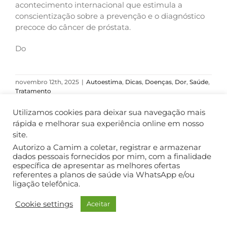
acontecimento internacional que estimula a
conscientização sobre a prevenção e o diagnóstico
precoce do câncer de próstata.
Do
novembro 12th, 2025
|
Autoestima
,
Dicas
,
Doenças
,
Dor
,
Saúde
,
Tratamento
Ler Mais
Utilizamos cookies para deixar sua navegação mais
rápida e melhorar sua experiência online em nosso
site.
Autorizo a Camim a coletar, registrar e armazenar
COPYRIGHT ©2018. TODOS OS DIREITOS RESERVADOS.
dados pessoais fornecidos por mim, com a finalidade
específica de apresentar as melhores ofertas
referentes a planos de saúde via WhatsApp e/ou
ligação telefônica.
Cookie settings
Aceitar