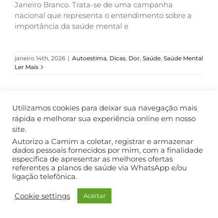
Janeiro Branco. Trata-se de uma campanha
nacional que representa o entendimento sobre a
importância da saúde mental e
janeiro 14th, 2026
|
Autoestima
,
Dicas
,
Dor
,
Saúde
,
Saúde Mental
Ler Mais
Utilizamos cookies para deixar sua navegação mais
rápida e melhorar sua experiência online em nosso
COPYRIGHT ©2018. TODOS OS DIREITOS RESERVADOS.
site.
Autorizo a Camim a coletar, registrar e armazenar
dados pessoais fornecidos por mim, com a finalidade
específica de apresentar as melhores ofertas
referentes a planos de saúde via WhatsApp e/ou
ligação telefônica.
Cookie settings
Aceitar