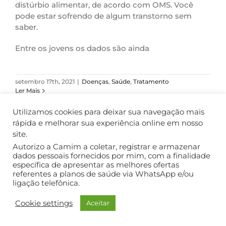
distúrbio alimentar, de acordo com OMS. Você
pode estar sofrendo de algum transtorno sem
saber.
Entre os jovens os dados são ainda
setembro 17th, 2021
|
Doenças
,
Saúde
,
Tratamento
Ler Mais
Utilizamos cookies para deixar sua navegação mais
rápida e melhorar sua experiência online em nosso
site.
COPYRIGHT ©2018. TODOS OS DIREITOS RESERVADOS.
Autorizo a Camim a coletar, registrar e armazenar
dados pessoais fornecidos por mim, com a finalidade
específica de apresentar as melhores ofertas
referentes a planos de saúde via WhatsApp e/ou
ligação telefônica.
Cookie settings
Aceitar