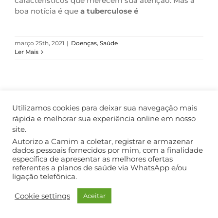
característicos que merecem sua atenção. Mas a
boa notícia é que
a tuberculose é
março 25th, 2021
|
Doenças
,
Saúde
Ler Mais
COPYRIGHT ©2018. TODOS OS DIREITOS RESERVADOS.
Utilizamos cookies para deixar sua navegação mais
rápida e melhorar sua experiência online em nosso
site.
Autorizo a Camim a coletar, registrar e armazenar
dados pessoais fornecidos por mim, com a finalidade
específica de apresentar as melhores ofertas
referentes a planos de saúde via WhatsApp e/ou
ligação telefônica.
Cookie settings
Aceitar