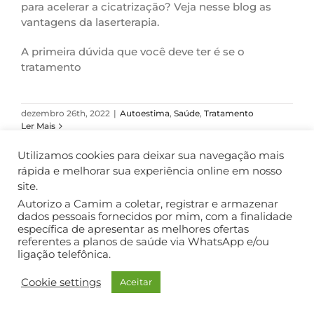
para acelerar a cicatrização? Veja nesse blog as
vantagens da laserterapia.
A primeira dúvida que você deve ter é se o
tratamento
dezembro 26th, 2022
|
Autoestima
,
Saúde
,
Tratamento
Ler Mais
Utilizamos cookies para deixar sua navegação mais
rápida e melhorar sua experiência online em nosso
site.
COPYRIGHT ©2018. TODOS OS DIREITOS RESERVADOS.
Autorizo a Camim a coletar, registrar e armazenar
dados pessoais fornecidos por mim, com a finalidade
específica de apresentar as melhores ofertas
referentes a planos de saúde via WhatsApp e/ou
ligação telefônica.
Cookie settings
Aceitar